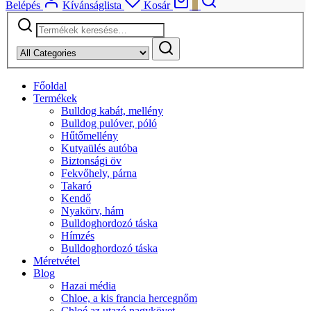
Belépés
Kívánságlista
Kosár
0
Keresés
a
következőre:
Főoldal
Termékek
Bulldog kabát, mellény
Bulldog pulóver, póló
Hűtőmellény
Kutyaülés autóba
Biztonsági öv
Fekvőhely, párna
Takaró
Kendő
Nyakörv, hám
Bulldoghordozó táska
Hímzés
Bulldoghordozó táska
Méretvétel
Blog
Hazai média
Chloe, a kis francia hercegnőm
Chloé az utazó nagykövet