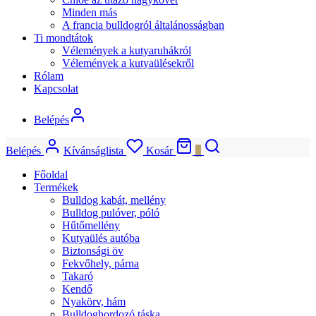
Minden más
A francia bulldogról általánosságban
Ti mondtátok
Vélemények a kutyaruhákról
Vélemények a kutyaülésekről
Rólam
Kapcsolat
Belépés
Belépés
Kívánságlista
Kosár
0
Főoldal
Termékek
Bulldog kabát, mellény
Bulldog pulóver, póló
Hűtőmellény
Kutyaülés autóba
Biztonsági öv
Fekvőhely, párna
Takaró
Kendő
Nyakörv, hám
Bulldoghordozó táska