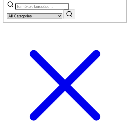
Keresés
a
következőre: