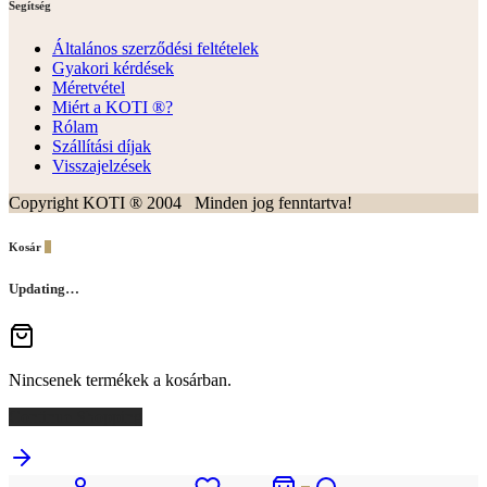
Segítség
Általános szerződési feltételek
Gyakori kérdések
Méretvétel
Miért a KOTI ®?
Rólam
Szállítási díjak
Visszajelzések
Copyright KOTI ® 2004 Minden jog fenntartva!
Kosár
0
Updating…
Nincsenek termékek a kosárban.
Continue Shopping