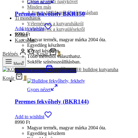
Chloé az utazó nagykövet
Gyors nézet
Minden más
A francia bulldogról általánosságban
Peremes fekvőhely BKR150
Ti mondtátok
Vélemények a kutyaruhákról
Add to wishlist
Vélemények a kutyaülésekről
9990
Ft
Rólam
Magyar termék, magyar márka 2004 óta.
Kapcsolat
Egyedileg készítem
Kézzel készítem.
Belépés
Kosár
0
Több méretből választhatsz.
Sokféle színösszeállításban.
Menu
Kosárba teszem
Gyors nézet
Kosár
0
Gyors nézet
Peremes fekvőhely (BKR144)
Add to wishlist
8990
Ft
Magyar termék, magyar márka 2004 óta.
Egyedileg készítem