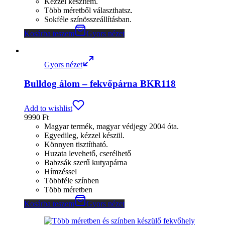
Kézzel készítem.
Több méretből választhatsz.
Sokféle színösszeállításban.
Kosárba teszem
Gyors nézet
Gyors nézet
Bulldog álom – fekvőpárna BKR118
Add to wishlist
9990
Ft
Magyar termék, magyar védjegy 2004 óta.
Egyedileg, kézzel készül.
Könnyen tisztítható.
Huzata levehető, cserélhető
Babzsák szerű kutyapárna
Hímzéssel
Többféle színben
Több méretben
Kosárba teszem
Gyors nézet