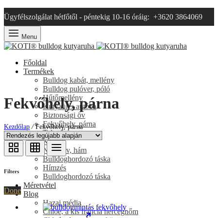
Ügyfélszolgálat hétfőtől - péntekig 10-16 óráig: +3620 3864069
Menu
Főoldal
Termékek
Bulldog kabát, mellény
Bulldog pulóver, póló
Hűtőmellény
Fekvőhely, párna
Kutyaülés autóba
Biztonsági öv
Fekvőhely, párna
Kezdőlap
/
Fekvőhely, párna
Takaró
Kendő
Nyakörv, hám
Bulldoghordozó táska
Hímzés
Filters
Bulldoghordozó táska
Méretvétel
Done
Blog
Hazai média
Chloe, a kis francia hercegnőm