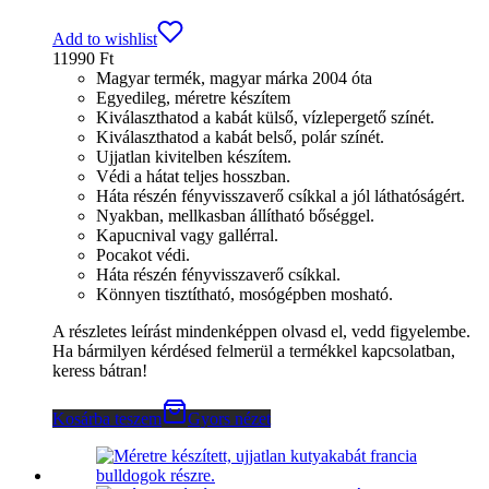
Add to wishlist
11990
Ft
Magyar termék, magyar márka 2004 óta
Egyedileg, méretre készítem
Kiválaszthatod a kabát külső, vízlepergető színét.
Kiválaszthatod a kabát belső, polár színét.
Ujjatlan kivitelben készítem.
Védi a hátat teljes hosszban.
Háta részén fényvisszaverő csíkkal a jól láthatóságért.
Nyakban, mellkasban állítható bőséggel.
Kapucnival vagy gallérral.
Pocakot védi.
Háta részén fényvisszaverő csíkkal.
Könnyen tisztítható, mosógépben mosható.
A részletes leírást mindenképpen olvasd el, vedd figyelembe.
Ha bármilyen kérdésed felmerül a termékkel kapcsolatban,
keress bátran!
Kosárba teszem
Gyors nézet