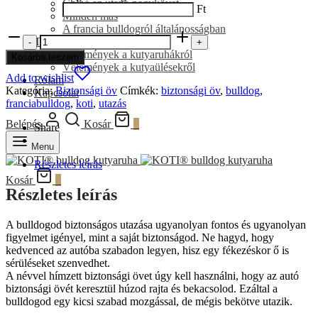
Chloé az utazó nagykövet
Ft
Minden más
A francia bulldogról általánosságban
Biztonsági
Ti mondtátok
-
+
öv
Vélemények a kutyaruhákról
Kosárba teszem
autóba
Vélemények a kutyaülésekről
BKR140
Add to wishlist
Rólam
mennyiség
Kategória:
Biztonsági öv
Címkék:
biztonsági öv
,
bulldog
,
Kapcsolat
franciabulldog
,
koti
,
utazás
Belépés
Kosár
0
Share
Menu
Részletes leírás
Kosár
0
Részletes leírás
A bulldogod biztonságos utazása ugyanolyan fontos és ugyanolyan
figyelmet igényel, mint a saját biztonságod. Ne hagyd, hogy
kedvenced az autóba szabadon legyen, hisz egy fékezéskor ő is
sérüléseket szenvedhet.
A névvel hímzett biztonsági övet úgy kell használni, hogy az autó
biztonsági övét keresztül húzod rajta és bekacsolod. Ezáltal a
bulldogod egy kicsi szabad mozgással, de mégis bekötve utazik.