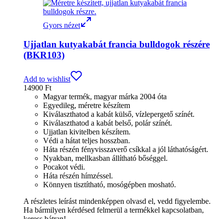
Gyors nézet
Ujjatlan kutyakabát francia bulldogok részére
(BKR103)
Add to wishlist
14900
Ft
Magyar termék, magyar márka 2004 óta
Egyedileg, méretre készítem
Kiválaszthatod a kabát külső, vízlepergető színét.
Kiválaszthatod a kabát belső, polár színét.
Ujjatlan kivitelben készítem.
Védi a hátat teljes hosszban.
Háta részén fényvisszaverő csíkkal a jól láthatóságért.
Nyakban, mellkasban állítható bőséggel.
Pocakot védi.
Háta részén hímzéssel.
Könnyen tisztítható, mosógépben mosható.
A részletes leírást mindenképpen olvasd el, vedd figyelembe.
Ha bármilyen kérdésed felmerül a termékkel kapcsolatban,
keress bátran!