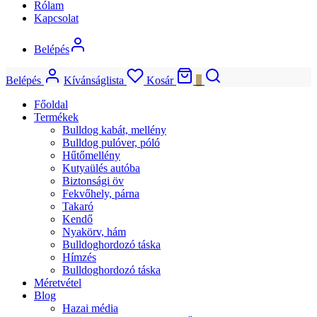
Rólam
Kapcsolat
Belépés
Belépés
Kívánságlista
Kosár
0
Főoldal
Termékek
Bulldog kabát, mellény
Bulldog pulóver, póló
Hűtőmellény
Kutyaülés autóba
Biztonsági öv
Fekvőhely, párna
Takaró
Kendő
Nyakörv, hám
Bulldoghordozó táska
Hímzés
Bulldoghordozó táska
Méretvétel
Blog
Hazai média