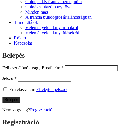
Chloe, a kis francia hercegnőm
Chloé az utazó nagykövet
Minden más
A francia bulldogról általánosságban
Ti mondtátok
Vélemények a kutyaruhákról
Vélemények a kutyaülésekről
Rólam
Kapcsolat
Belépés
Felhasználónév vagy Email cím
*
Jelszó
*
Emlékezz rám
Elfelejtett jelszó?
Belépés
Nem vagy tag?
Regisztráció
Regisztráció