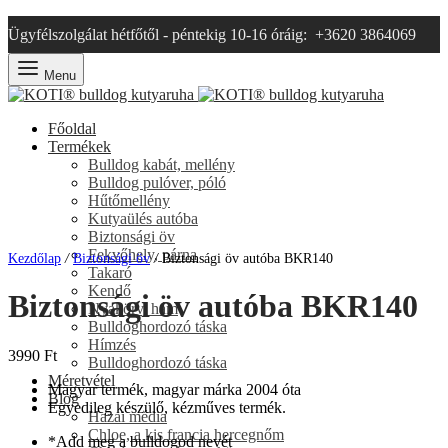
Ügyfélszolgálat hétfőtől - péntekig 10-16 óráig: +3620 3864069
Menu
Főoldal
Termékek
Bulldog kabát, mellény
Bulldog pulóver, póló
Hűtőmellény
Kutyaülés autóba
Biztonsági öv
Fekvőhely, párna
Kezdőlap
/
Biztonsági öv
/
Biztonsági öv autóba BKR140
Takaró
Kendő
Biztonsági öv autóba BKR140
Nyakörv, hám
Bulldoghordozó táska
Hímzés
3990
Ft
Bulldoghordozó táska
Méretvétel
Magyar termék, magyar márka 2004 óta
Blog
Egyedileg készülő, kézműves termék.
Hazai média
Chloe, a kis francia hercegnőm
*
Add meg a bulldogod nevét