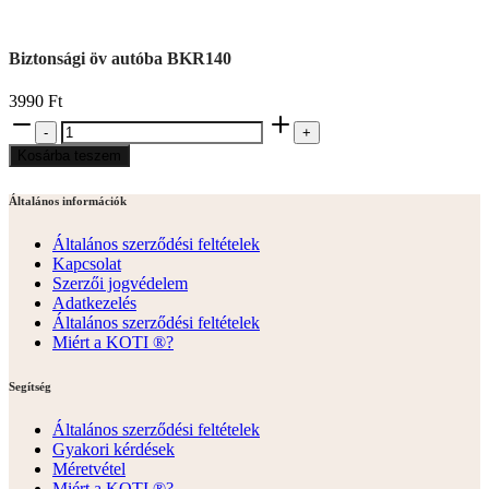
Biztonsági öv autóba BKR140
3990
Ft
Biztonsági
-
+
öv
Kosárba teszem
autóba
BKR140
mennyiség
Általános információk
Általános szerződési feltételek
Kapcsolat
Szerzői jogvédelem
Adatkezelés
Általános szerződési feltételek
Miért a KOTI ®?
Segítség
Általános szerződési feltételek
Gyakori kérdések
Méretvétel
Miért a KOTI ®?