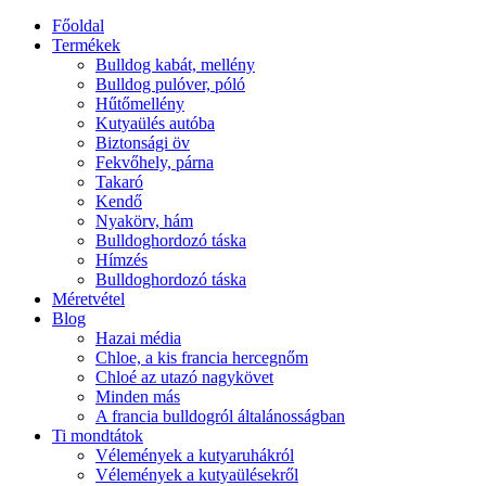
Főoldal
Termékek
Bulldog kabát, mellény
Bulldog pulóver, póló
Hűtőmellény
Kutyaülés autóba
Biztonsági öv
Fekvőhely, párna
Takaró
Kendő
Nyakörv, hám
Bulldoghordozó táska
Hímzés
Bulldoghordozó táska
Méretvétel
Blog
Hazai média
Chloe, a kis francia hercegnőm
Chloé az utazó nagykövet
Minden más
A francia bulldogról általánosságban
Ti mondtátok
Vélemények a kutyaruhákról
Vélemények a kutyaülésekről