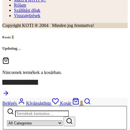
Rólam
Szállítási díjak
Visszajelzések
Copyright KOTI ® 2004 Minden jog fenntartva!
Kosár
0
Updating…
Nincsenek termékek a kosárban.
Continue Shopping
Belépés
Kívánságlista
Kosár
0
Keresés
a
következőre: