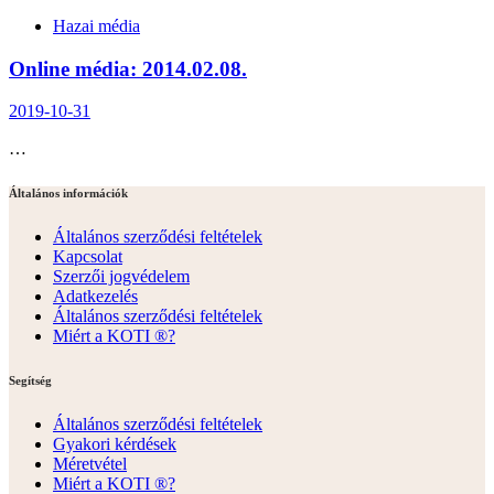
Hazai média
Online média: 2014.02.08.
2019-10-31
…
Általános információk
Általános szerződési feltételek
Kapcsolat
Szerzői jogvédelem
Adatkezelés
Általános szerződési feltételek
Miért a KOTI ®?
Segítség
Általános szerződési feltételek
Gyakori kérdések
Méretvétel
Miért a KOTI ®?