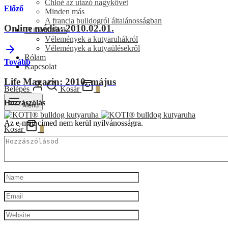
Chloé az utazó nagykövet
Előző
Minden más
A francia bulldogról általánosságban
Online média: 2010.02.01.
Ti mondtátok
Vélemények a kutyaruhákról
Vélemények a kutyaülésekről
Rólam
Tovább
Kapcsolat
Life Magazin: 2010. május
Belépés
Kosár
0
Hozzászólás
Menu
Az e-mail címed nem kerül nyilvánosságra.
Kosár
0