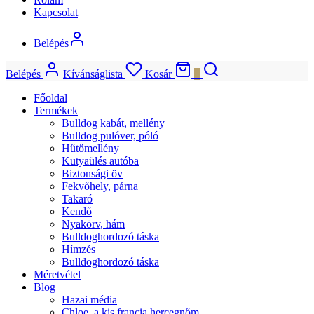
Kapcsolat
Belépés
Belépés
Kívánságlista
Kosár
0
Főoldal
Termékek
Bulldog kabát, mellény
Bulldog pulóver, póló
Hűtőmellény
Kutyaülés autóba
Biztonsági öv
Fekvőhely, párna
Takaró
Kendő
Nyakörv, hám
Bulldoghordozó táska
Hímzés
Bulldoghordozó táska
Méretvétel
Blog
Hazai média
Chloe, a kis francia hercegnőm