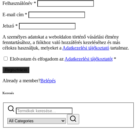
Felhasználónév
*
E-mail cím
*
Jelszó
*
A személyes adatokat a weboldalon történő vásárlási élmény
fenntartásához, a fiókhoz való hozzáférés kezeléséhez és más
célokra használjuk, melyeket a
Adatkezelési tájékoztató
tartalmaz.
Elolvastam és elfogadom az
Adatkezelési tájékoztatót
*
Regisztráció
Already a member?
Belépés
Keresés
Keresés
a
következőre: