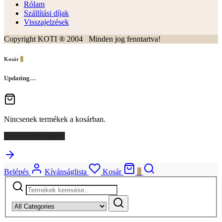
Rólam
Szállítási díjak
Visszajelzések
Copyright KOTI ® 2004 Minden jog fenntartva!
Kosár
0
Updating…
Nincsenek termékek a kosárban.
Continue Shopping
Belépés
Kívánságlista
Kosár
0
Keresés
a
következőre: