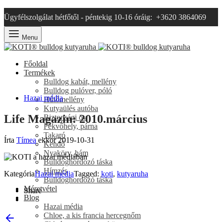
Ügyfélszolgálat hétfőtől - péntekig 10-16 óráig: +3620 3864069
Menu
Főoldal
Termékek
Bulldog kabát, mellény
Bulldog pulóver, póló
Hazai média
Hűtőmellény
Kutyaülés autóba
Life Magazin: 2010.március
Biztonsági öv
Fekvőhely, párna
Takaró
Írta
Tímea
ekkor
2019-10-31
Kendő
Nyakörv, hám
Bulldoghordozó táska
Hímzés
Kategória
Hazai média
Tagged:
koti
,
kutyaruha
Bulldoghordozó táska
Méretvétel
Share
Blog
Hazai média
Chloe, a kis francia hercegnőm