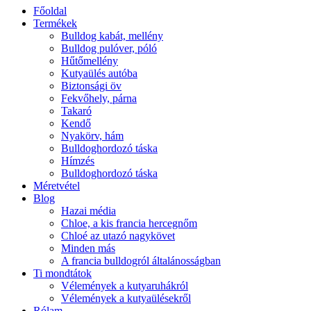
Főoldal
Termékek
Bulldog kabát, mellény
Bulldog pulóver, póló
Hűtőmellény
Kutyaülés autóba
Biztonsági öv
Fekvőhely, párna
Takaró
Kendő
Nyakörv, hám
Bulldoghordozó táska
Hímzés
Bulldoghordozó táska
Méretvétel
Blog
Hazai média
Chloe, a kis francia hercegnőm
Chloé az utazó nagykövet
Minden más
A francia bulldogról általánosságban
Ti mondtátok
Vélemények a kutyaruhákról
Vélemények a kutyaülésekről
Rólam