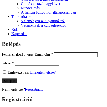
Chloé az utazó nagykövet
Minden más
A francia bulldogról általánosságban
Ti mondtátok
Vélemények a kutyaruhákról
Vélemények a kutyaülésekről
Rólam
Kapcsolat
Belépés
Felhasználónév vagy Email cím
*
Jelszó
*
Emlékezz rám
Elfelejtett jelszó?
Belépés
Nem vagy tag?
Regisztráció
Regisztráció