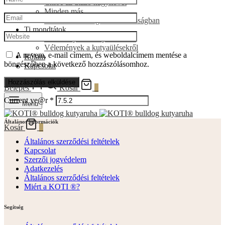
Chloé az utazó nagykövet
Minden más
A francia bulldogról általánosságban
Ti mondtátok
Vélemények a kutyaruhákról
Vélemények a kutyaülésekről
A nevem, e-mail címem, és weboldalcímem mentése a
Rólam
böngészőben a következő hozzászólásomhoz.
Kapcsolat
Belépés
Kosár
0
Current ye@r
*
Menu
Általános információk
Kosár
0
Általános szerződési feltételek
Kapcsolat
Szerzői jogvédelem
Adatkezelés
Általános szerződési feltételek
Miért a KOTI ®?
Segítség