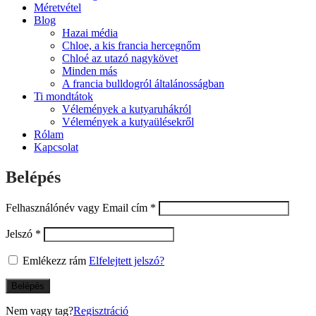
Méretvétel
Blog
Hazai média
Chloe, a kis francia hercegnőm
Chloé az utazó nagykövet
Minden más
A francia bulldogról általánosságban
Ti mondtátok
Vélemények a kutyaruhákról
Vélemények a kutyaülésekről
Rólam
Kapcsolat
Belépés
Felhasználónév vagy Email cím
*
Jelszó
*
Emlékezz rám
Elfelejtett jelszó?
Belépés
Nem vagy tag?
Regisztráció