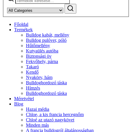
a
következőre:
Főoldal
Termékek
Bulldog kabát, mellény
Bulldog pulóver, póló
Hűtőmellény
Kutyaülés autóba
Biztonsági öv
Fekvőhely, párna
Takaró
Kendő
Nyakörv, hám
Bulldoghordozó táska
Hímzés
Bulldoghordozó táska
Méretvétel
Blog
Hazai média
Chloe, a kis francia hercegnőm
Chloé az utazó nagykövet
Minden más
A francia bulldogról általánosságban