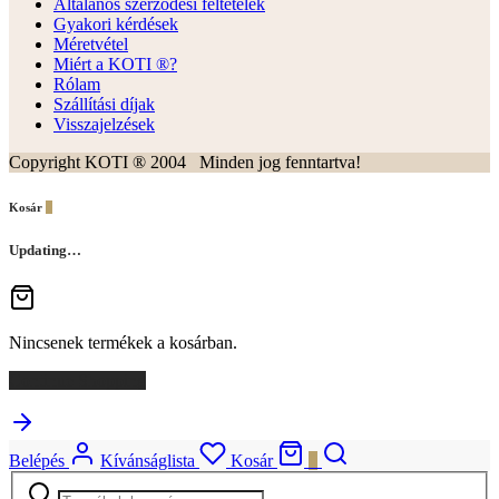
Általános szerződési feltételek
Gyakori kérdések
Méretvétel
Miért a KOTI ®?
Rólam
Szállítási díjak
Visszajelzések
Copyright KOTI ® 2004 Minden jog fenntartva!
Kosár
0
Updating…
Nincsenek termékek a kosárban.
Continue Shopping
Belépés
Kívánságlista
Kosár
0
Keresés