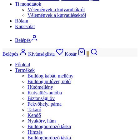
Ti mondtátok
Vélemények a kutyaruhákról
Vélemények a kutyaülésekről
Rólam
Kapcsolat
Belépés
Belépés
Kívánságlista
Kosár
0
Főoldal
Termékek
Bulldog kabát, mellény
Bulldog pulóver, póló
Hűtőmellény
Kutyaülés autóba
Biztonsági öv
Fekvőhely, párna
Takaró
Kendő
Nyakörv, hám
Bulldoghordozó táska
Hímzés
Bulldoghordozó táska