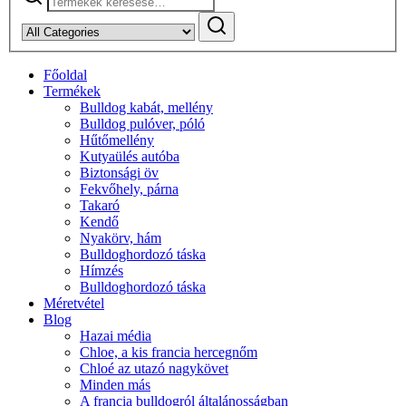
a
következőre:
Főoldal
Termékek
Bulldog kabát, mellény
Bulldog pulóver, póló
Hűtőmellény
Kutyaülés autóba
Biztonsági öv
Fekvőhely, párna
Takaró
Kendő
Nyakörv, hám
Bulldoghordozó táska
Hímzés
Bulldoghordozó táska
Méretvétel
Blog
Hazai média
Chloe, a kis francia hercegnőm
Chloé az utazó nagykövet
Minden más
A francia bulldogról általánosságban