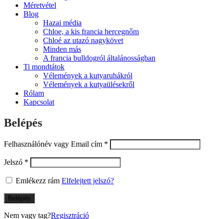
Méretvétel
Blog
Hazai média
Chloe, a kis francia hercegnőm
Chloé az utazó nagykövet
Minden más
A francia bulldogról általánosságban
Ti mondtátok
Vélemények a kutyaruhákról
Vélemények a kutyaülésekről
Rólam
Kapcsolat
Belépés
Felhasználónév vagy Email cím
*
Jelszó
*
Emlékezz rám
Elfelejtett jelszó?
Belépés
Nem vagy tag?
Regisztráció