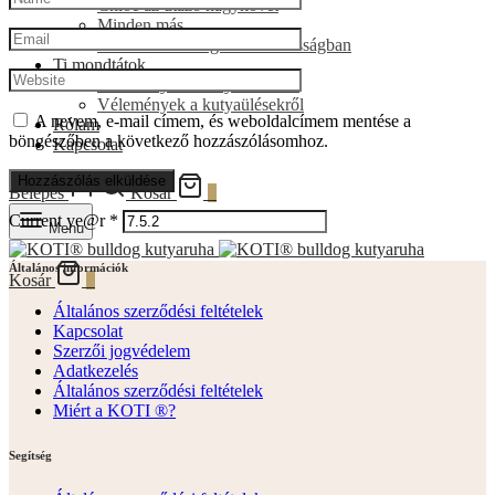
Chloé az utazó nagykövet
Minden más
A francia bulldogról általánosságban
Ti mondtátok
Vélemények a kutyaruhákról
Vélemények a kutyaülésekről
A nevem, e-mail címem, és weboldalcímem mentése a
Rólam
böngészőben a következő hozzászólásomhoz.
Kapcsolat
Belépés
Kosár
0
Current ye@r
*
Menu
Általános információk
Kosár
0
Általános szerződési feltételek
Kapcsolat
Szerzői jogvédelem
Adatkezelés
Általános szerződési feltételek
Miért a KOTI ®?
Segítség