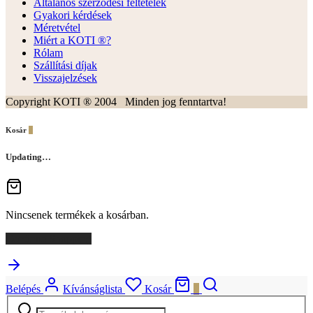
Általános szerződési feltételek
Gyakori kérdések
Méretvétel
Miért a KOTI ®?
Rólam
Szállítási díjak
Visszajelzések
Copyright KOTI ® 2004 Minden jog fenntartva!
Kosár
0
Updating…
Nincsenek termékek a kosárban.
Continue Shopping
Belépés
Kívánságlista
Kosár
0
Keresés