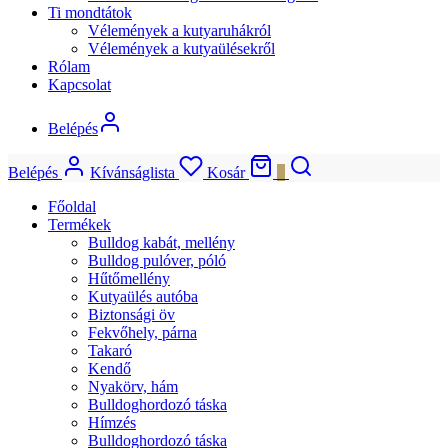
Ti mondtátok
Vélemények a kutyaruhákról
Vélemények a kutyaülésekről
Rólam
Kapcsolat
Belépés
Belépés
Kívánságlista
Kosár
0
Főoldal
Termékek
Bulldog kabát, mellény
Bulldog pulóver, póló
Hűtőmellény
Kutyaülés autóba
Biztonsági öv
Fekvőhely, párna
Takaró
Kendő
Nyakörv, hám
Bulldoghordozó táska
Hímzés
Bulldoghordozó táska