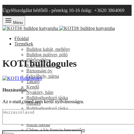
Ügyfélszolgálat hétfőtől - péntekig 10-16 óráig: +3620 3864069
Menu
Főoldal
Termékek
Bulldog kabát, mellény
Bulldog pulóver, póló
Hűtőmellény
KOTI bulldogules
Kutyaülés autóba
Biztonsági öv
Fekvőhely, párna
Takaró
Kendő
Hozzászólás
Nyakörv, hám
Bulldoghordozó táska
Az e-mail címed nem kerül nyilvánosságra.
Hímzés
Bulldoghordozó táska
Méretvétel
Blog
Hazai média
Chloe, a kis francia hercegnőm