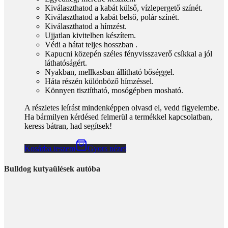
Kiválaszthatod a kabát külső, vízlepergető színét.
Kiválaszthatod a kabát belső, polár színét.
Kiválaszthatod a hímzést.
Ujjatlan kivitelben készítem.
Védi a hátat teljes hosszban .
Kapucni közepén széles fényvisszaverő csíkkal a jól
láthatóságért.
Nyakban, mellkasban állítható bőséggel.
Háta részén különböző hímzéssel.
Könnyen tisztítható, mosógépben mosható.
A részletes leírást mindenképpen olvasd el, vedd figyelembe.
Ha bármilyen kérdésed felmerül a termékkel kapcsolatban,
keress bátran, had segítsek!
Kosárba teszem
Gyors nézet
Bulldog kutyaülések autóba