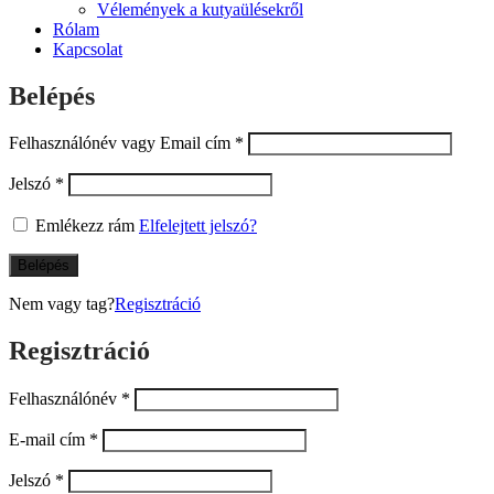
Already a member?
Belépés
Keresés
Keresés
a
következőre: