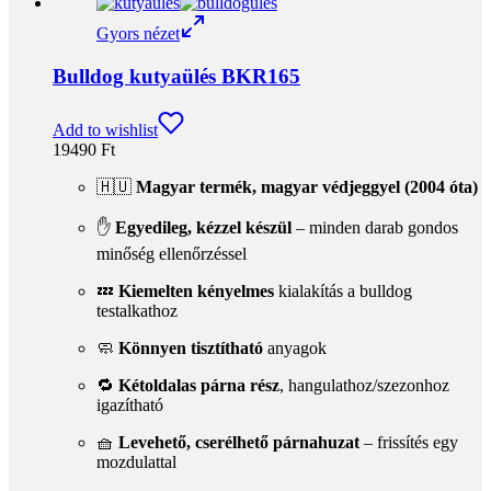
Kosárba teszem
Gyors nézet
Bulldog kényelem
Szeretnéd, ha a te kedvenced is ilyen
kényelemben utazna?
„Hétvégén teszteltük az ülésünket és azt kell, hogy mondjam nagyon
büszke voltam Rá. Szinte az egész utat az ülésben töltötte, annak
ellenére, hogy eddig mindig az ölembe utazott. A szín, méret és az
anyag is tökéletes. Örülök, hogy már a kutyák számára is van ülés,
ami nem csak a kényelmét hanem a biztonságát is szolgálja,
ráadásul anyának is kényelmesebb.
Köszönjük az ülést! Puszi Adrienn és Nara „