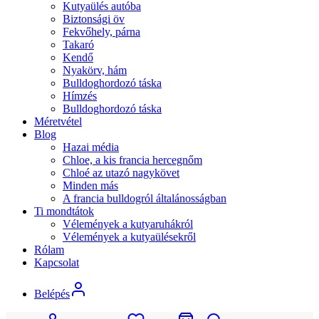
Biztonsági öv
Fekvőhely, párna
Takaró
Kendő
Nyakörv, hám
Bulldoghordozó táska
Hímzés
Bulldoghordozó táska
Méretvétel
Blog
Hazai média
Chloe, a kis francia hercegnőm
Chloé az utazó nagykövet
Minden más
A francia bulldogról általánosságban
Ti mondtátok
Vélemények a kutyaruhákról
Vélemények a kutyaülésekről
Rólam
Kapcsolat
Belépés
Felhasználónév vagy Email cím
*