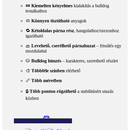
🇭🇺
Magyar termék, magyar védjeggyel (2004 óta)
✋
Egyedileg, kézzel készül
– minden darab gondos
minőség ellenőrzéssel
💤
Kiemelten kényelmes
kialakítás a bulldog
testalkathoz
🧼
Könnyen tisztítható
anyagok
🔁
Kétoldalas párna rész
, hangulathoz/szezonhoz
igazítható
🧺
Levehető, cserélhető párnahuzat
– frissítés egy
mozdulattal
🐶
Bulldog hímzés
– karakteres, szerethető részlet
🎨
Többféle színben
elérhető
📏
Több méretben
🔒
Több ponton rögzíthető
a stabilitásért utazás
közben