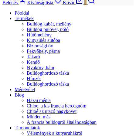
Jelszó
*
Emlékezz rám
Elfelejtett jelszó?
Belépés
Nem vagy tag?
Regisztráció
Regisztráció
Felhasználónév
*
E-mail cím
*
Jelszó
*
A személyes adatokat a weboldalon történő vásárlási élmény
fenntartásához, a fiókhoz való hozzáférés kezeléséhez és más
célokra használjuk, melyeket a
Adatkezelési tájékoztató
tartalmaz.
Elolvastam és elfogadom az
Adatkezelési tájékoztatót
*
Regisztráció