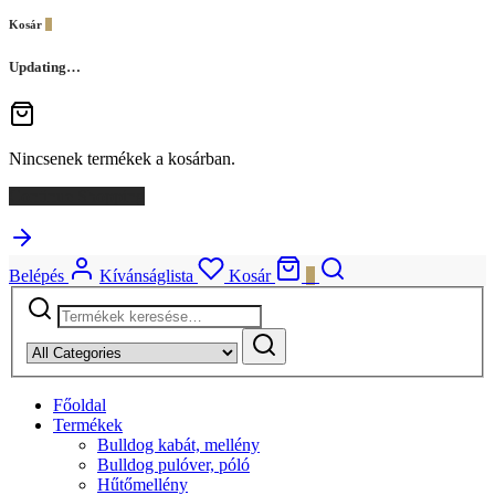
Bulldoghordozó táska
Méretvétel
Blog
Hazai média
Chloe, a kis francia hercegnőm
Chloé az utazó nagykövet
Minden más
A francia bulldogról általánosságban
Ti mondtátok
Vélemények a kutyaruhákról
Vélemények a kutyaülésekről
Rólam
Kapcsolat
Belépés
Belépés
Kívánságlista
Kosár
0
Főoldal
Termékek
Bulldog kabát, mellény
Bulldog pulóver, póló
Hűtőmellény
Kutyaülés autóba