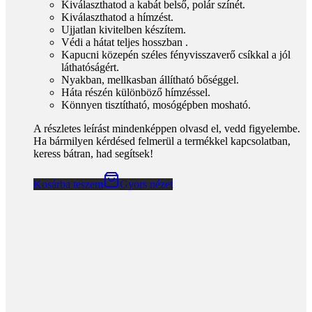
Kiválaszthatod a kabát belső, polár színét.
Kiválaszthatod a hímzést.
Ujjatlan kivitelben készítem.
Védi a hátat teljes hosszban .
Kapucni közepén széles fényvisszaverő csíkkal a jól
láthatóságért.
Nyakban, mellkasban állítható bőséggel.
Háta részén különböző hímzéssel.
Könnyen tisztítható, mosógépben mosható.
A részletes leírást mindenképpen olvasd el, vedd figyelembe.
Ha bármilyen kérdésed felmerül a termékkel kapcsolatban,
keress bátran, had segítsek!
Kosárba teszem
Gyors nézet