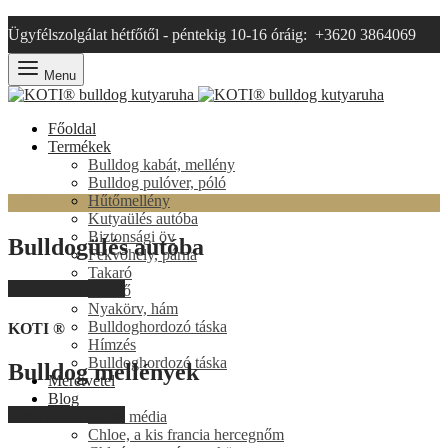
Ügyfélszolgálat hétfőtől - péntekig 10-16 óráig: +3620 3864069
Menu
Főoldal
Termékek
Bulldog kabát, mellény
Bulldog pulóver, póló
Hűtőmellény
KOTI ®
Kutyaülés autóba
Biztonsági öv
Bulldogülés autóba
Fekvőhely, párna
Takaró
Megyek a shopba!
Kendő
Nyakörv, hám
Bulldoghordozó táska
KOTI ®
Hímzés
Bulldoghordozó táska
Bulldog mellények
Méretvétel
Blog
Megyek a shopba!
Hazai média
Chloe, a kis francia hercegnőm