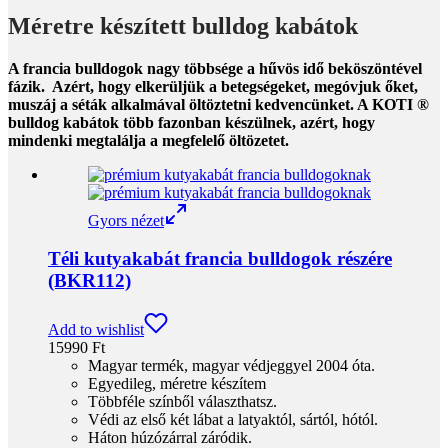
Méretre készített bulldog kabátok
A francia bulldogok nagy többsége a hűvös idő beköszöntével
fázik. Azért, hogy elkerüljük a betegségeket, megóvjuk őket,
muszáj a séták alkalmával öltöztetni kedvencünket. A KOTI ®
bulldog kabátok több fazonban készülnek, azért, hogy
mindenki megtalálja a megfelelő öltözetet.
Gyors nézet
Téli kutyakabát francia bulldogok részére
(BKR112)
Add to wishlist
15990
Ft
Magyar termék, magyar védjeggyel 2004 óta.
Egyedileg, méretre készítem
Többféle színből választhatsz.
Védi az első két lábat a latyaktól, sártól, hótól.
Háton húzózárral záródik.