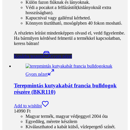
Külön fazon fiúknak és lányoknak.
Védi a pocakot a felfázástól(kislányoknál extra
hosszúságban).
Kapucnival vagy gallérral kérheted.
Könnyen tisztítható, mosógépben 40 fokon mosható.
A részletes leírást mindenképpen olvasd el, vedd figyelembe.
Ha bármilyen kérdésed felmerül a termékkel kapcsolatban,
keress bátran!
Kosárba teszem
Gyors nézet
Gyors nézet
Terepmintás kutyakabát francia bulldogok
részére (BKR110)
Add to wishlist
14990
Ft
Magyar termék, magyar védjeggyel 2004 óta
Egyedileg, méretre készítem
Kiválaszthatod a kabát külső, vízlepergető színét.