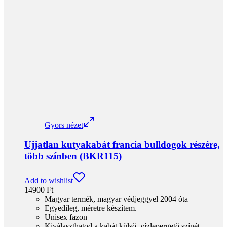
Gyors nézet
Ujjatlan kutyakabát francia bulldogok részére,
több színben (BKR115)
Add to wishlist
14900
Ft
Magyar termék, magyar védjeggyel 2004 óta
Egyedileg, méretre készítem.
Unisex fazon
Kiválaszthatod a kabát külső, vízlepergető színét.