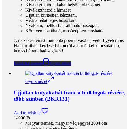
Kiválaszthatod a kabát belső, polár színét.
Kiválaszthatod a hímzést.
Ujjatlan kivitelben készítem.
Védi a hátat teljes hosszban .
Nyakban, mellkasban állítható bőséggel.
Könnyen tisztítható, mosógépben mosható.
A részletes leírást mindenképpen olvasd el, vedd figyelembe.
Ha bármilyen kérdésed felmerül a termékkel kapcsolatban,
keress bátran, had segítsek!
Kosárba teszem
Gyors nézet
Gyors nézet
Ujjatlan kutyakabát francia bulldogok részére,
több színben (BKR131)
Add to wishlist
14990
Ft
Magyar termék, magyar védjeggyel 2004 óta
Egyedileg, méretre készítem