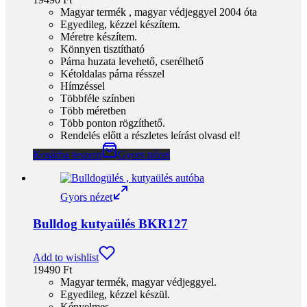
Rendelés előtt a részletes leírást olvasd el!
Kosárba teszem
Gyors nézet
Gyors nézet
Bulldog kutyaülés BKR147
Add to wishlist
20490
Ft
🇭🇺
Magyar termék, magyar védjeggyel (2004 óta)
✋
Egyedileg, kézzel készül
– minden darab gondos
minőség ellenőrzéssel
💤
Kiemelten kényelmes
kialakítás a bulldog
testalkathoz
🧼
Könnyen tisztítható
anyagok
🔁
Kétoldalas párna rész
, hangulathoz/szezonhoz
igazítható