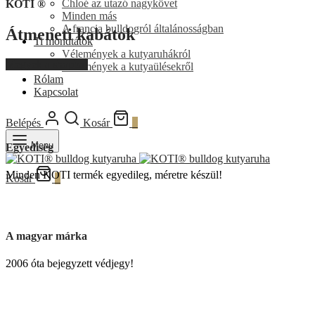
Chloé az utazó nagykövet
KOTI ®
Minden más
A francia bulldogról általánosságban
Átmeneti kabátok
Ti mondtátok
Vélemények a kutyaruhákról
Megyek a shopba!
Vélemények a kutyaülésekről
Rólam
Kapcsolat
Belépés
Kosár
0
Menu
Egyediség
Minden KOTI termék egyedileg, méretre készül!
Kosár
0
A magyar márka
2006 óta bejegyzett védjegy!