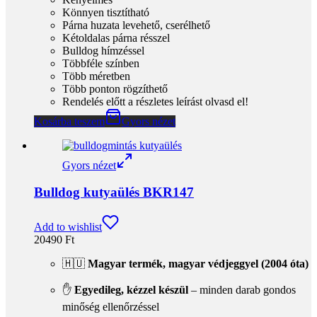
🧺
Levehető, cserélhető párnahuzat
– frissítés egy
mozdulattal
🐶
Bulldog hímzés
– karakteres, szerethető részlet
🎨
Többféle színben
elérhető
📏
Több méretben
🔒
Több ponton rögzíthető
a stabilitásért utazás
közben
Kosárba teszem
Gyors nézet
Gyors nézet
Bulldog kutyaülés BKR165
Add to wishlist
19490
Ft