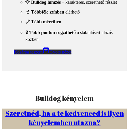
Én is szeretnék!
2004 óta
KOTI ® a hazai médiában
Sajtó, televízió, internetes megjelenések
Elolvasom
Általános információk
Általános szerződési feltételek
Kapcsolat