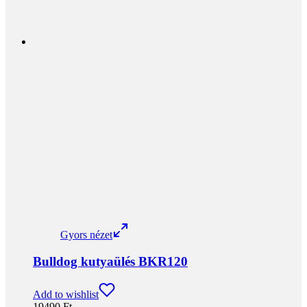
Többféle színben
Több méretben
Több ponton rögzíthető.
Rendelés előtt a részletes leírást olvasd el!
Kosárba teszem
Gyors nézet
Gyors nézet
Bulldog kutyaülés BKR127
Add to wishlist
19490
Ft
Magyar termék, magyar védjeggyel.
Egyedileg, kézzel készül.
Kényelmes
Könnyen tisztítható
Párna huzata levehető, cserélhető
Kétoldalas párna résszel
Bulldog hímzéssel
Többféle színben
Több méretben
Több ponton rögzíthető