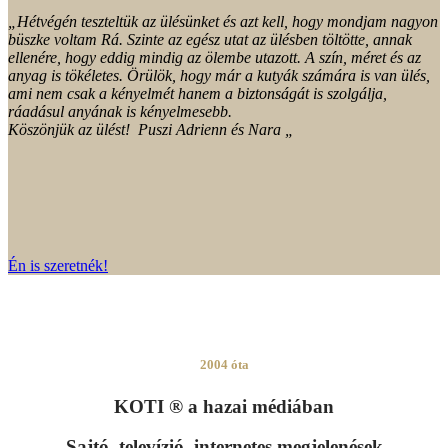
Szerzői jogvédelem
Adatkezelés
Általános szerződési feltételek
Miért a KOTI ®?
Segítség
Általános szerződési feltételek
Gyakori kérdések
Méretvétel
Miért a KOTI ®?
Rólam
Szállítási díjak
Visszajelzések
Copyright KOTI ® 2004 Minden jog fenntartva!
Kosár
0
Updating…