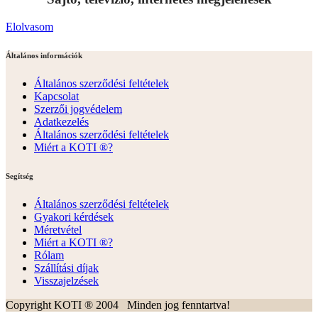
Nincsenek termékek a kosárban.
Continue Shopping
Belépés
Kívánságlista
Kosár
0
Keresés
a
következőre:
Főoldal
Termékek
Bulldog kabát, mellény
Bulldog pulóver, póló
Hűtőmellény
Kutyaülés autóba
Biztonsági öv
Fekvőhely, párna
Takaró
Kendő
Nyakörv, hám
Bulldoghordozó táska
Hímzés