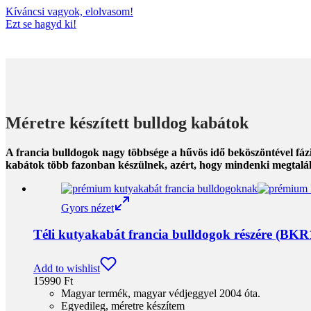
Kíváncsi vagyok, elolvasom!
Ezt se hagyd ki!
Méretre készített bulldog kabátok
A francia bulldogok nagy többsége a hűvös idő beköszöntével fáz
kabátok több fazonban készülnek, azért, hogy mindenki megtalálja
Gyors nézet
Téli kutyakabát francia bulldogok részére (BKR
Add to wishlist
15990
Ft
Magyar termék, magyar védjeggyel 2004 óta.
Egyedileg, méretre készítem