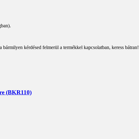
gban).
a bármilyen kérdésed felmerül a termékkel kapcsolatban, keress bátran!
ére (BKR110)