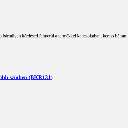
a bármilyen kérdésed felmerül a termékkel kapcsolatban, keress bátran,
 több színben (BKR131)