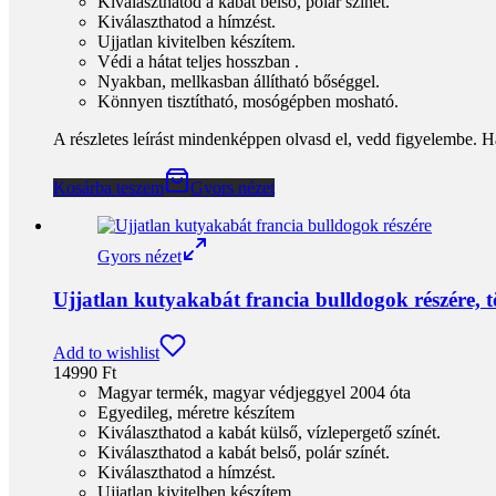
Kiválaszthatod a kabát belső, polár színét.
Kiválaszthatod a hímzést.
Ujjatlan kivitelben készítem.
Védi a hátat teljes hosszban .
Nyakban, mellkasban állítható bőséggel.
Könnyen tisztítható, mosógépben mosható.
A részletes leírást mindenképpen olvasd el, vedd figyelembe. H
Kosárba teszem
Gyors nézet
Gyors nézet
Ujjatlan kutyakabát francia bulldogok részére,
Add to wishlist
14990
Ft
Magyar termék, magyar védjeggyel 2004 óta
Egyedileg, méretre készítem
Kiválaszthatod a kabát külső, vízlepergető színét.
Kiválaszthatod a kabát belső, polár színét.
Kiválaszthatod a hímzést.
Ujjatlan kivitelben készítem.