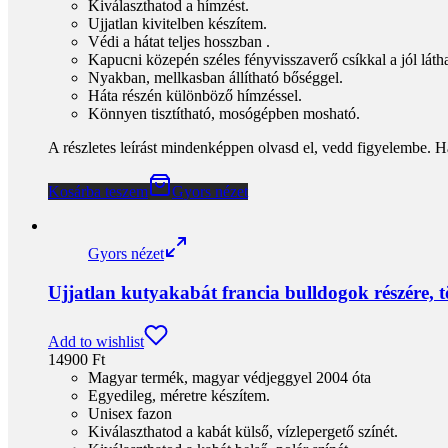
Kiválaszthatod a hímzést.
Ujjatlan kivitelben készítem.
Védi a hátat teljes hosszban .
Kapucni közepén széles fényvisszaverő csíkkal a jól látha
Nyakban, mellkasban állítható bőséggel.
Háta részén különböző hímzéssel.
Könnyen tisztítható, mosógépben mosható.
A részletes leírást mindenképpen olvasd el, vedd figyelembe. H
Kosárba teszem
Gyors nézet
Gyors nézet
Ujjatlan kutyakabát francia bulldogok részére,
Add to wishlist
14900
Ft
Magyar termék, magyar védjeggyel 2004 óta
Egyedileg, méretre készítem.
Unisex fazon
Kiválaszthatod a kabát külső, vízlepergető színét.