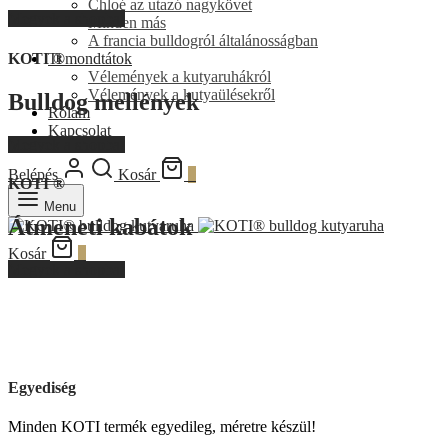
Chloé az utazó nagykövet
Megyek a shopba!
Minden más
A francia bulldogról általánosságban
KOTI ®
Ti mondtátok
Vélemények a kutyaruhákról
Vélemények a kutyaülésekről
Bulldog mellények
Rólam
Kapcsolat
Megyek a shopba!
Belépés
Kosár
0
KOTI ®
Menu
Átmeneti kabátok
Kosár
0
Megyek a shopba!
Egyediség
Minden KOTI termék egyedileg, méretre készül!