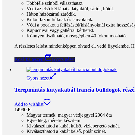
Többféle színből választhatsz.
Védi az első két lábat a latyaktól, sártól, hótól.
Háton húzózárral záródik.
Külön fazon fiúknak és lányoknak.
Védi a pocakot a felfázástól(kislányoknál extra hosszúsá
Kapucnival vagy gallérral kérheted.
Könnyen tisztítható, mosógépben 40 fokon mosható.
A részletes leírást mindenképpen olvasd el, vedd figyelembe. H
Kosárba teszem
Gyors nézet
Gyors nézet
Terepmintás kutyakabát francia bulldogok rész
Add to wishlist
14990
Ft
Magyar termék, magyar védjeggyel 2004 óta
Egyedileg, méretre készítem
Kiválaszthatod a kabát külső, vízlepergető színét.
Kiválaszthatod a kabát belső, polár színét.