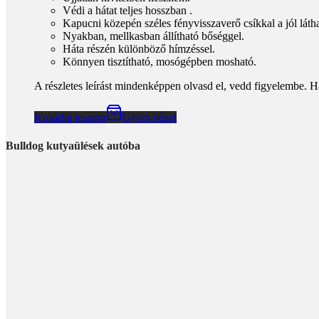
Védi a hátat teljes hosszban .
Kapucni közepén széles fényvisszaverő csíkkal a jól látha
Nyakban, mellkasban állítható bőséggel.
Háta részén különböző hímzéssel.
Könnyen tisztítható, mosógépben mosható.
A részletes leírást mindenképpen olvasd el, vedd figyelembe. H
Kosárba teszem
Gyors nézet
Bulldog kutyaülések autóba
Gyors nézet
Bulldog kutyaülés BKR120
Add to wishlist
19490
Ft
Magyar termék , magyar védjeggyel 2004 óta
Egyedileg, kézzel készítem.
Méretre készítem.