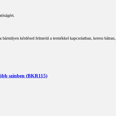
tóságért.
a bármilyen kérdésed felmerül a termékkel kapcsolatban, keress bátran,
 több színben (BKR115)