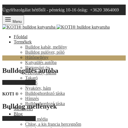
Ügyfélszolgálat hétfőtől - péntekig 10-16 óráig: +3620 3864069
Menu
Főoldal
Termékek
Bulldog kabát, mellény
Bulldog pulóver, póló
Hűtőmellény
KOTI ®
Kutyaülés autóba
Biztonsági öv
Bulldogülés autóba
Fekvőhely, párna
Takaró
Megyek a shopba!
Kendő
Nyakörv, hám
Bulldoghordozó táska
KOTI ®
Hímzés
Bulldoghordozó táska
Bulldog mellények
Méretvétel
Blog
Megyek a shopba!
Hazai média
Chloe, a kis francia hercegnőm