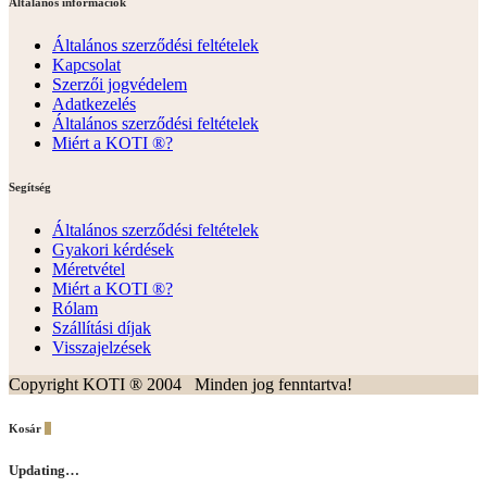
Méretvétel
Miért a KOTI ®?
Rólam
Szállítási díjak
Visszajelzések
Copyright KOTI ® 2004 Minden jog fenntartva!
Kosár
0
Updating…
Nincsenek termékek a kosárban.
Continue Shopping
Belépés
Kívánságlista
Kosár
0
Keresés
a
következőre: