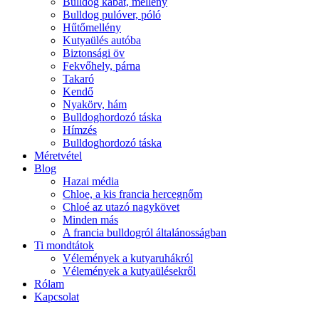
Blog
Hazai média
Chloe, a kis francia hercegnőm
Chloé az utazó nagykövet
Minden más
A francia bulldogról általánosságban
Ti mondtátok
Vélemények a kutyaruhákról
Vélemények a kutyaülésekről
Rólam
Kapcsolat
Belépés
Felhasználónév vagy Email cím
*
Jelszó
*
Emlékezz rám
Elfelejtett jelszó?
Belépés
Nem vagy tag?
Regisztráció