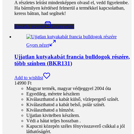
Add to wishlist
14990
Ft
Magyar termék, magyar védjeggyel 2004 óta
Egyedileg, méretre készítem
Kiválaszthatod a kabát külső, vízlepergető színét.
Kiválaszthatod a kabát belső, polár színét.
Kiválaszthatod a hímzést.
Ujjatlan kivitelben készítem.
Védi a hátat teljes hosszban .
Kapucni közepén széles fényvisszaverő csíkkal a jól
láthatóságért.
Nyakban, mellkasban állítható bőséggel.
Háta részén különböző hímzéssel.
Könnyen tisztítható, mosógépben mosható.
A részletes leírást mindenképpen olvasd el, vedd figyelembe.
Ha bármilyen kérdésed felmerül a termékkel kapcsolatban,
keress bátran, had segítsek!
Kosárba teszem
Gyors nézet
Bulldog kutyaülések autóba