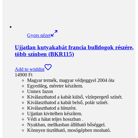
14900
Ft
Magyar termék, magyar védjeggyel 2004 óta
Egyedileg, méretre készítem.
Unisex fazon
Kiválaszthatod a kabát külső, vízlepergető színét.
Kiválaszthatod a kabát belső, polár színét.
Kiválaszthatod a hímzést.
Ujjatlan kivitelben készítem.
Védi a hátat teljes hosszban .
Nyakban, mellkasban állítható bőséggel.
Könnyen tisztítható, mosógépben mosható.
A részletes leírást mindenképpen olvasd el, vedd figyelembe.
Ha bármilyen kérdésed felmerül a termékkel kapcsolatban,
keress bátran, had segítsek!
Kosárba teszem
Gyors nézet
Gyors nézet
Ujjatlan kutyakabát francia bulldogok részére,
több színben (BKR131)