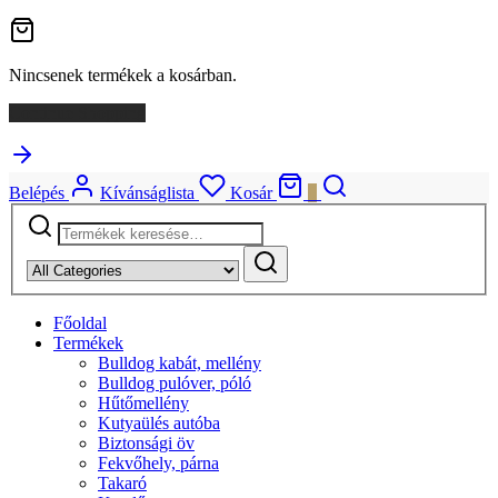
Főoldal
Termékek
Bulldog kabát, mellény
Bulldog pulóver, póló
Hűtőmellény
Kutyaülés autóba
Biztonsági öv
Fekvőhely, párna
Takaró
Kendő
Nyakörv, hám
Bulldoghordozó táska
Hímzés
Bulldoghordozó táska
Méretvétel
Blog
Hazai média
Chloe, a kis francia hercegnőm
Chloé az utazó nagykövet
Minden más
A francia bulldogról általánosságban
Ti mondtátok