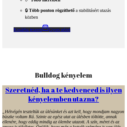
Bulldog kényelem
Szeretnéd, ha a te kedvenced is ilyen
kényelemben utazna?
„Hétvégén teszteltük az ülésünket és azt kell, hogy mondjam nagyon
büszke voltam Rá. Szinte az egész utat az ülésben töltötte, annak
ellenére, hogy eddig mindig az ölembe utazott. A szín, méret és az
anyag is tökéletes. Örülök, hogy már a kutyák számára is van ülés,
ami nem csak a kényelmét hanem a biztonságát is szolgálja,
ráadásul anyának is kényelmesebb.
Köszönjük az ülést! Puszi Adrienn és Nara „
Én is szeretnék!