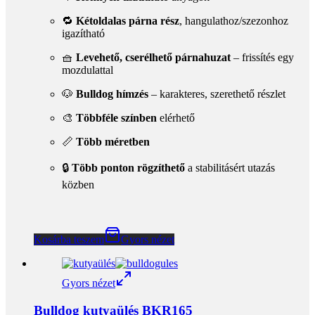
🔒
Több ponton rögzíthető
a stabilitásért utazás
közben
Kosárba teszem
Gyors nézet
Gyors nézet
Bulldog kutyaülés BKR165
Add to wishlist
19490
Ft
🇭🇺
Magyar termék, magyar védjeggyel (2004 óta)
✋
Egyedileg, kézzel készül
– minden darab gondos
minőség ellenőrzéssel
💤
Kiemelten kényelmes
kialakítás a bulldog
testalkathoz