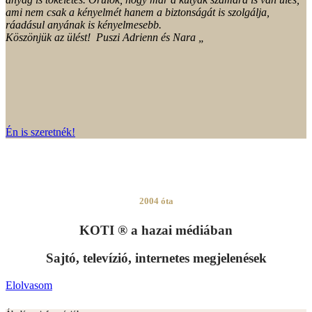
2004 óta
KOTI ® a hazai médiában
Sajtó, televízió, internetes megjelenések
Elolvasom
Általános információk
Általános szerződési feltételek
Kapcsolat
Szerzői jogvédelem
Adatkezelés
Általános szerződési feltételek
Miért a KOTI ®?
Segítség
Általános szerződési feltételek
Gyakori kérdések