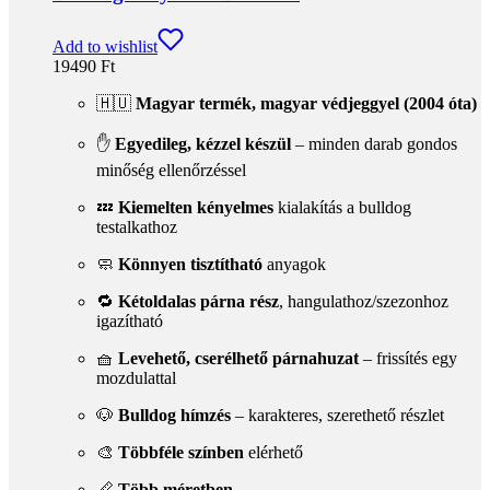
🧼
Könnyen tisztítható
anyagok
🔁
Kétoldalas párna rész
, hangulathoz/szezonhoz
igazítható
🧺
Levehető, cserélhető párnahuzat
– frissítés egy
mozdulattal
🐶
Bulldog hímzés
– karakteres, szerethető részlet
🎨
Többféle színben
elérhető
📏
Több méretben
🔒
Több ponton rögzíthető
a stabilitásért utazás
közben
Kosárba teszem
Gyors nézet