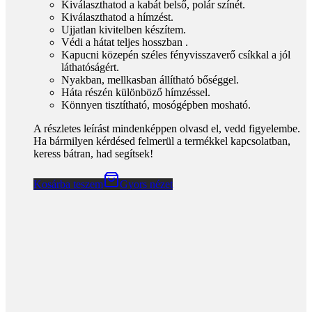
Kiválaszthatod a kabát belső, polár színét.
Kiválaszthatod a hímzést.
Ujjatlan kivitelben készítem.
Védi a hátat teljes hosszban .
Kapucni közepén széles fényvisszaverő csíkkal a jól
láthatóságért.
Nyakban, mellkasban állítható bőséggel.
Háta részén különböző hímzéssel.
Könnyen tisztítható, mosógépben mosható.
A részletes leírást mindenképpen olvasd el, vedd figyelembe.
Ha bármilyen kérdésed felmerül a termékkel kapcsolatban,
keress bátran, had segítsek!
Kosárba teszem
Gyors nézet
Gyors nézet
Ujjatlan kutyakabát francia bulldogok részére,
több színben (BKR115)
Add to wishlist