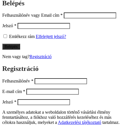
Regisztráció
Felhasználónév
*
E-mail cím
*
Jelszó
*
A személyes adatokat a weboldalon történő vásárlási élmény
fenntartásához, a fiókhoz való hozzáférés kezeléséhez és más
célokra használjuk, melyeket a
Adatkezelési tájékoztató
tartalmaz.
Elolvastam és elfogadom az
Adatkezelési tájékoztatót
*
Regisztráció
Already a member?
Belépés
Keresés
Keresés
a
következőre: