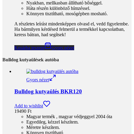
Gyors nézet
Bulldog kutyaülés BKR120
Add to wishlist
19490
Ft
Magyar termék , magyar védjeggyel 2004 óta
Egyedileg, kézzel készítem.
Méretre készítem.
Könnyen tisztítható
Párna huzata levehető, cserélhető
Kétoldalas párna résszel
Hímzéssel
Többféle színben
Több méretben
Több ponton rögzíthető.
Rendelés előtt a részletes leírást olvasd el!
Kosárba teszem
Gyors nézet
Gyors nézet