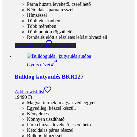
Bulldog kutyaülés BKR127
Add to wishlist
19490
Ft
Magyar termék, magyar védjeggyel.
Egyedileg, kézzel készül.
Kényelmes
Könnyen tisztítható
Párna huzata levehető, cserélhető
Kétoldalas párna résszel
Bulldog hímzéssel
Többféle színben
Több méretben
Több ponton rögzíthető
Rendelés előtt a részletes leírást olvasd el!
Kosárba teszem
Gyors nézet
Gyors nézet
Bulldog kutyaülés BKR147