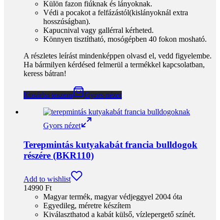
Külön fazon fiúknak és lányoknak.
Védi a pocakot a felfázástól(kislányoknál extra
hosszúságban).
Kapucnival vagy gallérral kérheted.
Könnyen tisztítható, mosógépben 40 fokon mosható.
A részletes leírást mindenképpen olvasd el, vedd figyelembe.
Ha bármilyen kérdésed felmerül a termékkel kapcsolatban,
keress bátran!
Kosárba teszem
Gyors nézet
Gyors nézet
Terepmintás kutyakabát francia bulldogok
részére (BKR110)
Add to wishlist
14990
Ft
Magyar termék, magyar védjeggyel 2004 óta
Egyedileg, méretre készítem
Kiválaszthatod a kabát külső, vízlepergető színét.