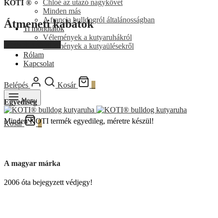
Chloé az utazó nagykövet
KOTI ®
Minden más
A francia bulldogról általánosságban
Átmeneti kabátok
Ti mondtátok
Vélemények a kutyaruhákról
Megyek a shopba!
Vélemények a kutyaülésekről
Rólam
Kapcsolat
Belépés
Kosár
0
Menu
Egyediség
Minden KOTI termék egyedileg, méretre készül!
Kosár
0
A magyar márka
2006 óta bejegyzett védjegy!