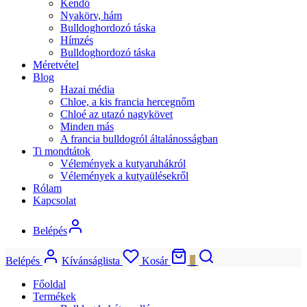
Vélemények a kutyaruhákról
Vélemények a kutyaülésekről
Rólam
Kapcsolat
Belépés
Belépés
Kívánságlista
Kosár
0
Főoldal
Termékek
Bulldog kabát, mellény
Bulldog pulóver, póló
Hűtőmellény
Kutyaülés autóba
Biztonsági öv
Fekvőhely, párna
Takaró
Kendő
Nyakörv, hám
Bulldoghordozó táska
Hímzés
Bulldoghordozó táska
Méretvétel