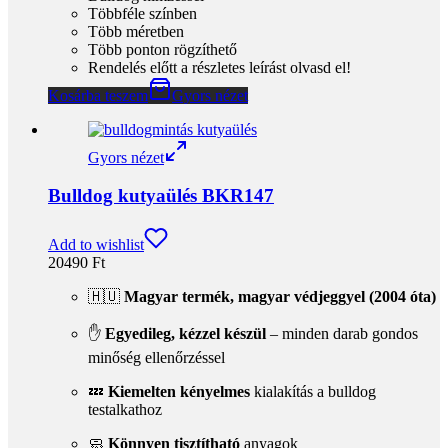
Add to wishlist
20490
Ft
🇭🇺
Magyar termék, magyar védjeggyel (2004 óta)
✋
Egyedileg, kézzel készül
– minden darab gondos
minőség ellenőrzéssel
💤
Kiemelten kényelmes
kialakítás a bulldog
testalkathoz
🧼
Könnyen tisztítható
anyagok
🔁
Kétoldalas párna rész
, hangulathoz/szezonhoz
igazítható
🧺
Levehető, cserélhető párnahuzat
– frissítés egy
mozdulattal
🐶
Bulldog hímzés
– karakteres, szerethető részlet
🎨
Többféle színben
elérhető
📏
Több méretben