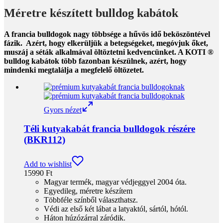
Méretre készített bulldog kabátok
A francia bulldogok nagy többsége a hűvös idő beköszöntével
fázik. Azért, hogy elkerüljük a betegségeket, megóvjuk őket,
muszáj a séták alkalmával öltöztetni kedvencünket. A KOTI ®
bulldog kabátok több fazonban készülnek, azért, hogy
mindenki megtalálja a megfelelő öltözetet.
Gyors nézet
Téli kutyakabát francia bulldogok részére
(BKR112)
Add to wishlist
15990
Ft
Magyar termék, magyar védjeggyel 2004 óta.
Egyedileg, méretre készítem
Többféle színből választhatsz.
Védi az első két lábat a latyaktól, sártól, hótól.
Háton húzózárral záródik.