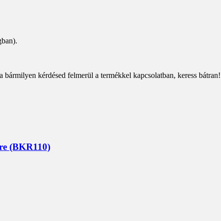
gban).
a bármilyen kérdésed felmerül a termékkel kapcsolatban, keress bátran!
ére (BKR110)