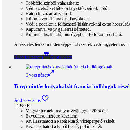
Többféle színből választhatsz.
Védi az első két lábat a latyaktól, sártól, hótól.
Háton húzózárral záródik.
Külön fazon fiúknak és lányoknak.
Védi a pocakot a felfázástól(kislányoknál extra hosszúsá
Kapucnival vagy gallérral kérheted.
Könnyen tisztítható, mosógépben 40 fokon mosható.
A részletes leírást mindenképpen olvasd el, vedd figyelembe. H
Kosárba teszem
Gyors nézet
Gyors nézet
Terepmintás kutyakabát francia bulldogok rész
Add to wishlist
14990
Ft
Magyar termék, magyar védjeggyel 2004 óta
Egyedileg, méretre készítem
Kiválaszthatod a kabát külső, vízlepergető színét.
Kiválaszthatod a kabát belső, polár színét.