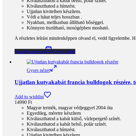
Kiválaszthatod a kabát belső, polár színét.
Kiválaszthatod a hímzést.
Ujjatlan kivitelben készítem.
Védi a hátat teljes hosszban .
Nyakban, mellkasban állítható bőséggel.
Könnyen tisztítható, mosógépben mosható.
A részletes leírást mindenképpen olvasd el, vedd figyelembe. H
Kosárba teszem
Gyors nézet
Gyors nézet
Ujjatlan kutyakabát francia bulldogok részére,
Add to wishlist
14990
Ft
Magyar termék, magyar védjeggyel 2004 óta
Egyedileg, méretre készítem
Kiválaszthatod a kabát külső, vízlepergető színét.
Kiválaszthatod a kabát belső, polár színét.
Kiválaszthatod a hímzést.
Ujjatlan kivitelben készítem.