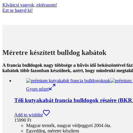
Kíváncsi vagyok, elolvasom!
Ezt se hagyd ki!
Méretre készített bulldog kabátok
A francia bulldogok nagy többsége a hűvös idő beköszöntével fáz
kabátok több fazonban készülnek, azért, hogy mindenki megtalálja
Gyors nézet
Téli kutyakabát francia bulldogok részére (BKR
Add to wishlist
15990
Ft
Magyar termék, magyar védjeggyel 2004 óta.
Egyedileg, méretre készítem