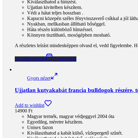
Kiválaszthatod a hímzést.
Ujjatlan kivitelben készítem.
Védi a hátat teljes hosszban .
Kapucni közepén széles fényvisszaverő csíkkal a jól látha
Nyakban, mellkasban állítható bőséggel.
Háta részén különböző hímzéssel.
Könnyen tisztítható, mosógépben mosható.
A részletes leírást mindenképpen olvasd el, vedd figyelembe. H
Kosárba teszem
Gyors nézet
Gyors nézet
Ujjatlan kutyakabát francia bulldogok részére,
Add to wishlist
14900
Ft
Magyar termék, magyar védjeggyel 2004 óta
Egyedileg, méretre készítem.
Unisex fazon
Kiválaszthatod a kabát külső, vízlepergető színét.