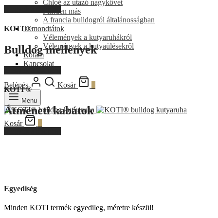
Chloé az utazó nagykövet
Megyek a shopba!
Minden más
A francia bulldogról általánosságban
KOTI ®
Ti mondtátok
Vélemények a kutyaruhákról
Vélemények a kutyaülésekről
Bulldog mellények
Rólam
Kapcsolat
Megyek a shopba!
Belépés
Kosár
0
KOTI ®
Menu
Átmeneti kabátok
Kosár
0
Megyek a shopba!
Egyediség
Minden KOTI termék egyedileg, méretre készül!