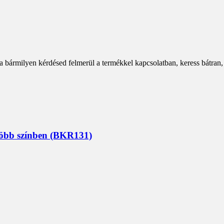
a bármilyen kérdésed felmerül a termékkel kapcsolatban, keress bátran,
 több színben (BKR131)