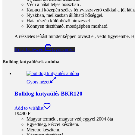
Védi a hátat teljes hosszban .
Kapucni közepén széles fényvisszaverő csíkkal a jól látha
Nyakban, mellkasban állítható bőséggel.
Háta részén különböző hímzéssel.
Könnyen tisztítható, mosógépben mosható.
A részletes leírást mindenképpen olvasd el, vedd figyelembe. H
Kosárba teszem
Gyors nézet
Bulldog kutyaülések autóba
Gyors nézet
Bulldog kutyaülés BKR120
Add to wishlist
19490
Ft
Magyar termék , magyar védjeggyel 2004 óta
Egyedileg, kézzel készítem.
Méretre készítem.