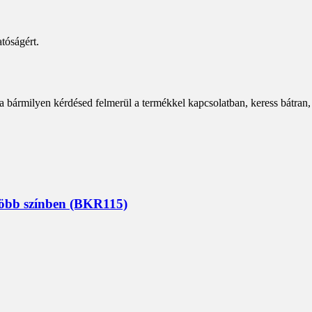
tóságért.
a bármilyen kérdésed felmerül a termékkel kapcsolatban, keress bátran,
 több színben (BKR115)