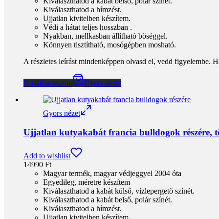
Kiválaszthatod a kabát belső, polár színét.
Kiválaszthatod a hímzést.
Ujjatlan kivitelben készítem.
Védi a hátat teljes hosszban .
Nyakban, mellkasban állítható bőséggel.
Könnyen tisztítható, mosógépben mosható.
A részletes leírást mindenképpen olvasd el, vedd figyelembe. H
Kosárba teszem
Gyors nézet
Gyors nézet
Ujjatlan kutyakabát francia bulldogok részére,
Add to wishlist
14990
Ft
Magyar termék, magyar védjeggyel 2004 óta
Egyedileg, méretre készítem
Kiválaszthatod a kabát külső, vízlepergető színét.
Kiválaszthatod a kabát belső, polár színét.
Kiválaszthatod a hímzést.
Ujjatlan kivitelben készítem.