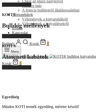
Chloé az utazó nagykövet
Megyek a shopba!
Minden más
A francia bulldogról általánosságban
KOTI ®
Ti mondtátok
Vélemények a kutyaruhákról
Vélemények a kutyaülésekről
Bulldog mellények
Rólam
Kapcsolat
Megyek a shopba!
Belépés
Kosár
0
KOTI ®
Menu
Átmeneti kabátok
Kosár
0
Megyek a shopba!
Egyediség
Minden KOTI termék egyedileg, méretre készül!