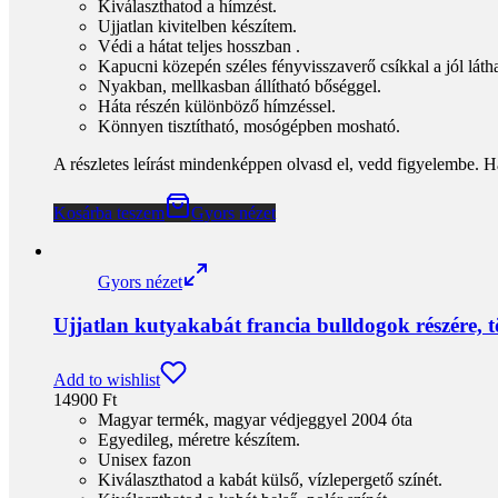
Kiválaszthatod a hímzést.
Ujjatlan kivitelben készítem.
Védi a hátat teljes hosszban .
Kapucni közepén széles fényvisszaverő csíkkal a jól látha
Nyakban, mellkasban állítható bőséggel.
Háta részén különböző hímzéssel.
Könnyen tisztítható, mosógépben mosható.
A részletes leírást mindenképpen olvasd el, vedd figyelembe. H
Kosárba teszem
Gyors nézet
Gyors nézet
Ujjatlan kutyakabát francia bulldogok részére,
Add to wishlist
14900
Ft
Magyar termék, magyar védjeggyel 2004 óta
Egyedileg, méretre készítem.
Unisex fazon
Kiválaszthatod a kabát külső, vízlepergető színét.