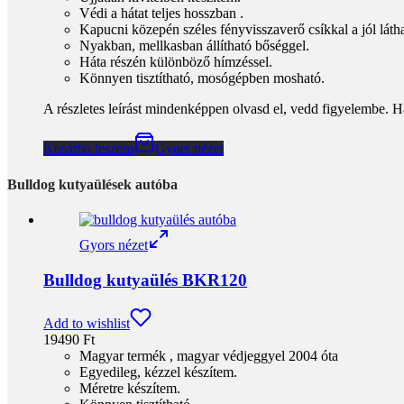
Védi a hátat teljes hosszban .
Kapucni közepén széles fényvisszaverő csíkkal a jól látha
Nyakban, mellkasban állítható bőséggel.
Háta részén különböző hímzéssel.
Könnyen tisztítható, mosógépben mosható.
A részletes leírást mindenképpen olvasd el, vedd figyelembe. H
Kosárba teszem
Gyors nézet
Bulldog kutyaülések autóba
Gyors nézet
Bulldog kutyaülés BKR120
Add to wishlist
19490
Ft
Magyar termék , magyar védjeggyel 2004 óta
Egyedileg, kézzel készítem.
Méretre készítem.