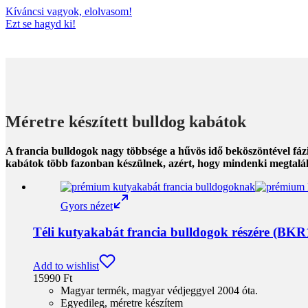
Kíváncsi vagyok, elolvasom!
Ezt se hagyd ki!
Méretre készített bulldog kabátok
A francia bulldogok nagy többsége a hűvös idő beköszöntével fáz
kabátok több fazonban készülnek, azért, hogy mindenki megtalálja
Gyors nézet
Téli kutyakabát francia bulldogok részére (BKR
Add to wishlist
15990
Ft
Magyar termék, magyar védjeggyel 2004 óta.
Egyedileg, méretre készítem