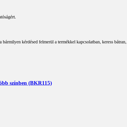
tóságért.
a bármilyen kérdésed felmerül a termékkel kapcsolatban, keress bátran,
 több színben (BKR115)