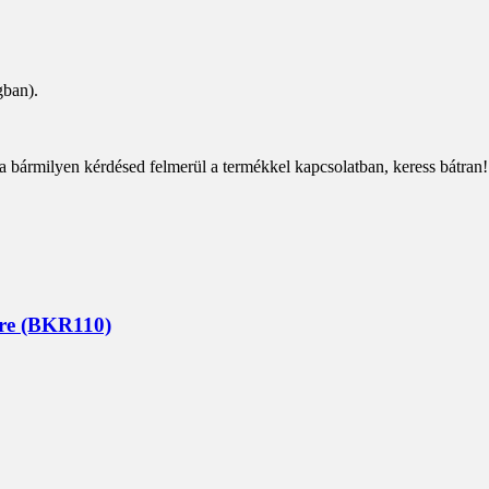
gban).
a bármilyen kérdésed felmerül a termékkel kapcsolatban, keress bátran!
ére (BKR110)