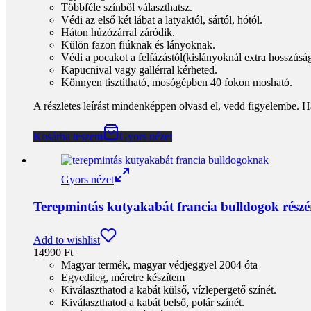
Többféle színből választhatsz.
Védi az első két lábat a latyaktól, sártól, hótól.
Háton húzózárral záródik.
Külön fazon fiúknak és lányoknak.
Védi a pocakot a felfázástól(kislányoknál extra hosszúsá
Kapucnival vagy gallérral kérheted.
Könnyen tisztítható, mosógépben 40 fokon mosható.
A részletes leírást mindenképpen olvasd el, vedd figyelembe. H
Kosárba teszem
Gyors nézet
Gyors nézet
Terepmintás kutyakabát francia bulldogok rész
Add to wishlist
14990
Ft
Magyar termék, magyar védjeggyel 2004 óta
Egyedileg, méretre készítem
Kiválaszthatod a kabát külső, vízlepergető színét.
Kiválaszthatod a kabát belső, polár színét.